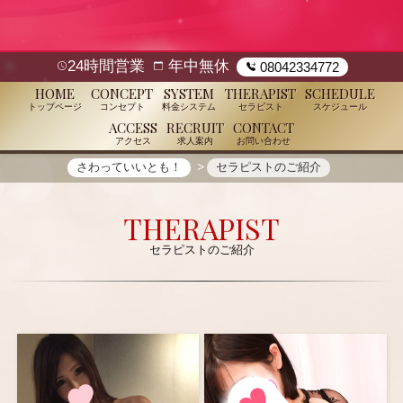
24時間営業
年中無休
08042334772
HOME
CONCEPT
SYSTEM
THERAPIST
SCHEDULE
トップページ
コンセプト
料金システム
セラピスト
スケジュール
ACCESS
RECRUIT
CONTACT
アクセス
求人案内
お問い合わせ
さわっていいとも！
セラピストのご紹介
THERAPIST
セラピストのご紹介